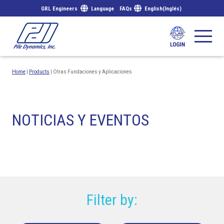
GRL Engineers
Language
FAQs
English
(
Inglés
)
Home
|
Products
|
Otras Fundaciones y Aplicaciones
NOTICIAS Y EVENTOS
Filter by: