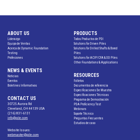
ABOUT US
PRODUCTS
Liderazgo
Todos Productos de PDI
Equipo de Ventas
Solutions for Driven Piles
Acerca de Dynamic Foundation
Solutions for Drilled Shafts & Bored
Testing
Piles
Profesiones
Solutions for ACIP/CFA & DD Piles
Other Foundations & Applications
NEWS & EVENTS
RESOURCES
Noticias
Eventos
Folletos
Boletines Informativos
Documentos de referencia
Especificaciones De Muestra
Especificaciones Técnicas
CONTACT US
Programa de Demostración
30725 Aurora Rd
PDA Proficiency Test
Cleveland, OH 44139 USA
Webinars
(216) 831-6131
Soporte Técnico
info@pile.com
Preguntas Frecuentes
Estudios de caso
Website Issues:
webmaster@pile.com